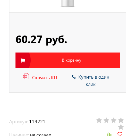
тва Защиты
тва защиты от
ия с высоты
60.27 руб.
В корзину
Купить в один
Скачать КП
клик
Артикул:
114221
Наличие:
на складе