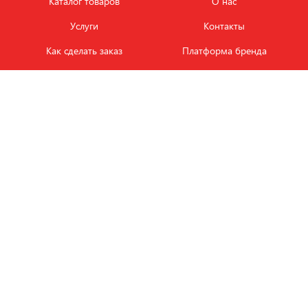
Каталог товаров
О нас
Услуги
Контакты
Как сделать заказ
Платформа бренда
Карьера и вакансии
Оплата
Политика
Обмен и возврат товара
конфиденциальности
Фотобанк продукции
Новости
ЭТАЛОН
+7 (495) 080-88-88
ежедневно с
09.00
до
18.00
Заказать звонок