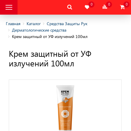
0
0
0
Главная
Каталог
Средства Защиты Рук
Дерматологические средства
Крем защитный от УФ излучений 100мл
альная Защитная
Крем защитный от УФ
альная Защитная
излучений 100мл
да
тва Индивидуальной
ты
тва Защиты Рук
ицы/Краги
ие средства