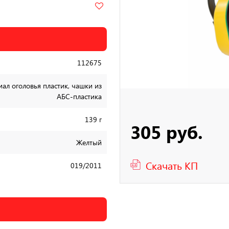
112675
ал оголовья пластик, чашки из
АБС-пластика
139 г
305 руб.
Желтый
Скачать КП
019/2011