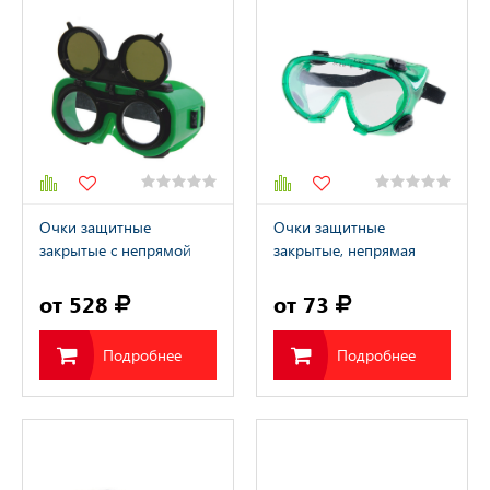
Очки защитные
Очки защитные
закрытые с непрямой
закрытые, непрямая
вентиляцией ЗНД2
вентиляция "Исток"
АДМИРАЛ (5) (23231)
(40008)
от 528
от 73
Подробнее
Подробнее