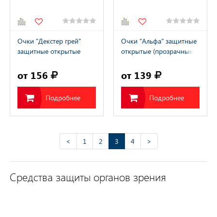
Очки "Декстер грей"
Очки "Альфа" защитные
защитные открытые
открытые (прозрачные,
затемненные
покрытие от царапин и
запотевания)
от 156
от 139
Подробнее
Подробнее
<
1
2
3
4
>
Средства защиты органов зрения