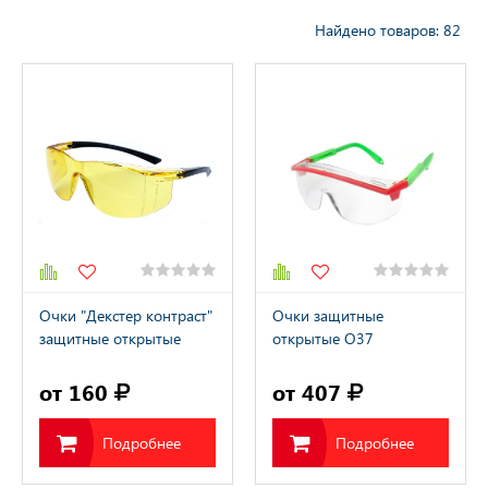
Найдено товаров: 82
тва Защиты Рук
тва Защиты
тва защиты от
ия с высоты
Очки "Декстер контраст"
Очки защитные
защитные открытые
открытые О37
(покрытие от царапин и
УНИВЕРСАЛ ТИТАН
запотевания)
Стронг Гласс
от 160
от 407
прозрачные
Подробнее
Подробнее