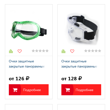
Очки защитные
Очки защитные
закрытые панорамные
закрытые панорамные
"Исток" (40012)
"Исток ПРО Панорама"
(40013)
от 126
от 128
Подробнее
Подробнее