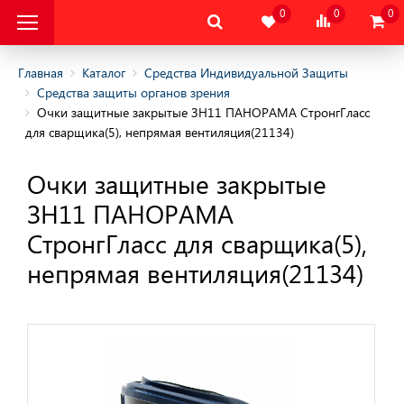
0
0
0
Главная
Каталог
Средства Индивидуальной Защиты
Средства защиты органов зрения
Очки защитные закрытые ЗН11 ПАНОРАМА СтронгГласс
альная Защитная
для сварщика(5), непрямая вентиляция(21134)
альная Защитная
Очки защитные закрытые
да
ЗН11 ПАНОРАМА
тва Индивидуальной
СтронгГласс для сварщика(5),
ты
непрямая вентиляция(21134)
ы головы
 органа слуха
ы органов дыхания
 органов зрения