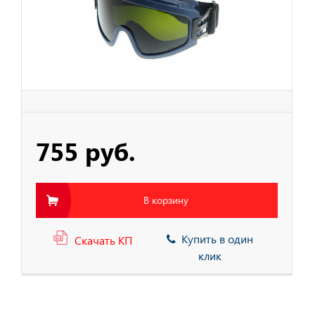
тва Защиты Рук
тва Защиты
тва защиты от
ия с высоты
755 руб.
В корзину
Купить в один
Скачать КП
клик