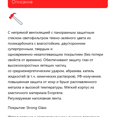
Описание
С непрямой вентиляцией с панорамным защитным
стеклом-светофильтром тёмно-зелёного цвета из
поликарбоната с влагостойким, двусторонним
суперпрочным, твердым и
одновременно незапотевающим покрытием (без потери
свойств от времени). Обеспечивают защиту глаз от
высокоскоростных летящих частиц
со среднеэнергетическим ударом, абразива, капель
жидкостей (в т.ч. химических растворов), УФ-излучения,
повышенная защита от искр и брызг расплавленного
металла и высокой температуры. Мягкий корпус из
эластичного материала Evoprene.
Регулируемая наголовная лента.
Покрытие: Strong Glass
Использование с корригирующими очками: возможно