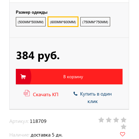
Размер одежды
тва защиты от
ия с высоты
(500ММ*500ММ)
(600ММ*600ММ)
(750ММ*750ММ)
384 руб.
В корзину
Купить в один
Скачать КП
клик
Артикул:
118709
Наличие:
доставка 5 дн.