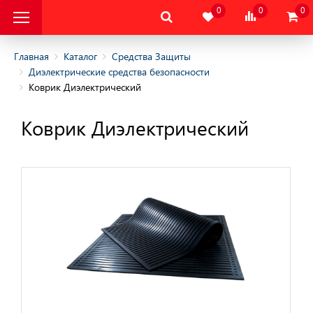
0
0
0
Главная
Каталог
Средства Защиты
Диэлектрические средства безопасности
Коврик Диэлектрический
альная Защитная
Коврик Диэлектрический
альная Защитная
да
тва Индивидуальной
ты
тва Защиты Рук
тва Защиты
 средства безопасности