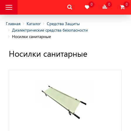
0
0
0
Главная
Каталог
Средства Защиты
Диэлектрические средства безопасности
Носилки санитарные
альная Защитная
Носилки санитарные
альная Защитная
да
тва Индивидуальной
ты
тва Защиты Рук
тва Защиты
 средства безопасности