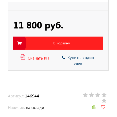
тва защиты от
ия с высоты
11 800 руб.
В корзину
Купить в один
Скачать КП
клик
Артикул:
146944
Наличие:
на складе