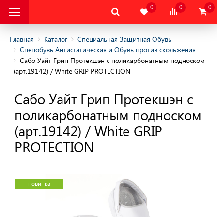
0
0
0
Главная
Каталог
Специальная Защитная Обувь
Спецобувь Антистатическая и Обувь против скольжения
Сабо Уайт Грип Протекшэн c поликарбонатным подноском
альная Защитная
(арт.19142) / White GRIP PROTECTION
Сабо Уайт Грип Протекшэн c
овышенных и пониженных
поликарбонатным подноском
 обувь
(арт.19142) / White GRIP
PROTECTION
обувь
ного отдыха
новинка
татическая и Обувь
ния