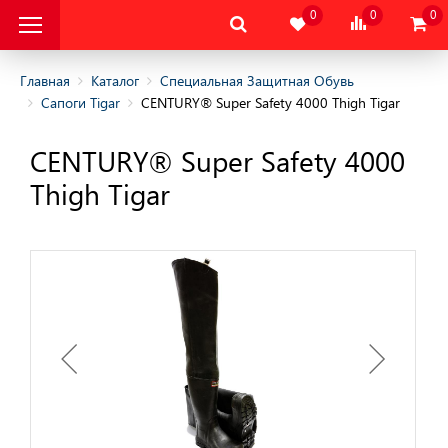
0
0
0
Главная
Каталог
Специальная Защитная Обувь
Сапоги Tigar
CENTURY® Super Safety 4000 Thigh Tigar
альная Защитная
CENTURY® Super Safety 4000
Thigh Tigar
овышенных и пониженных
 обувь
обувь
ного отдыха
татическая и Обувь
ния