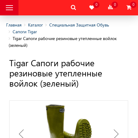
0
0
0
Главная
Каталог
Специальная Защитная Обувь
Сапоги Tigar
Tigar Сапоги рабочие резиновые утепленные войлок
альная Защитная
(зеленый)
Tigar Сапоги рабочие
овышенных и пониженных
резиновые утепленные
 обувь
войлок (зеленый)
обувь
ного отдыха
татическая и Обувь
ния