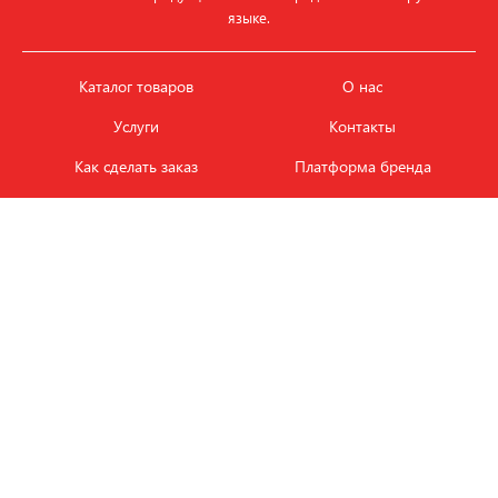
языке.
Каталог товаров
О нас
Услуги
Контакты
Как сделать заказ
Платформа бренда
Карьера и вакансии
Оплата
Политика
Обмен и возврат товара
конфиденциальности
Фотобанк продукции
Новости
ЭТАЛОН
+7 (495) 080-88-88
ежедневно с
09.00
до
18.00