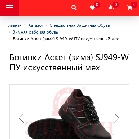
0
0
0
Главная
Каталог
Специальная Защитная Обувь
Зимняя рабочая обувь
Ботинки Аскет (зима) SJ949-W ПУ искусственный мех
альная Защитная
Ботинки Аскет (зима) SJ949-W
овышенных и пониженных
ПУ искусственный мех
 обувь
обувь
ного отдыха
татическая и Обувь
ния