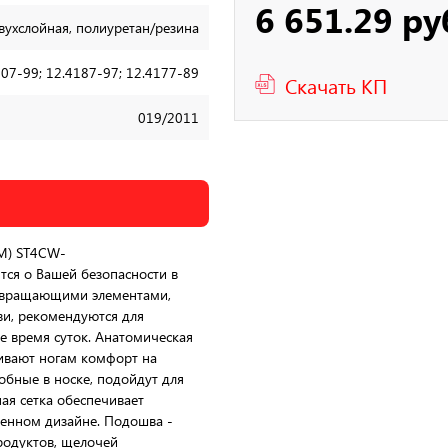
6 651.29 ру
вухслойная, полиуретан/резина
07-99; 12.4187-97; 12.4177-89
Скачать КП
019/2011
3M) ST4CW-
тся о Вашей безопасности в
озвращающими элементами,
и, рекомендуются для
е время суток. Анатомическая
чивают ногам комфорт на
обные в носке, подойдут для
ая сетка обеспечивает
менном дизайне. Подошва -
родуктов, щелочей