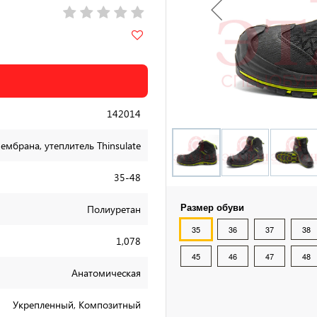
142014
ембрана, утеплитель Thinsulate
35-48
Размер обуви
Полиуретан
35
36
37
38
1,078
45
46
47
48
Анатомическая
Укрепленный, Композитный