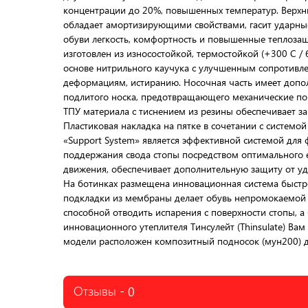
концентрации до 20%, повышенных температур. Верхн
обладает амортизирующими свойствами, гасит ударные
обуви легкость, комфортность и повышенные теплозащ
изготовлен из износостойкой, термостойкой (+300 С / 
основе нитрильного каучука с улучшенным сопротивл
деформациям, истиранию. Носочная часть имеет допо
подлитого носка, предотвращающего механические по
ТПУ материала с тиснением из резины обеспечивает за
Пластиковая накладка на пятке в сочетании с системо
«Support System» является эффективной системой для 
поддержания свода стопы посредством оптимального её
движения, обеспечивает дополнительную защиту от уда
На ботинках размещена инновационная система быстр
подкладки из мембраны делает обувь непромокаемой
способной отводить испарения с поверхности стопы, 
инновационного утеплителя Тинсулейт (Thinsulate) Ва
модели расположен композитный подносок (мун200) д
Отзывы -
0