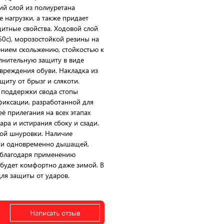
ий слой из полиуретана
 нагрузки, а также придает
итные свойства. Ходовой слой
60с), морозостойкой резины на
ением скольжению, стойкостью к
лнительную защиту в виде
вреждения обуви. Накладка из
щиту от брызг и слякоти.
й поддержки свода стопы
фиксации, разработанной для
 прилегания на всех этапах
ра и истирания сбоку и сзади.
ой шнуровки. Наличие
 и одновременно дышащей,
а благодаря применению
м будет комфортно даже зимой. В
ля защиты от ударов.
Написать отзыв