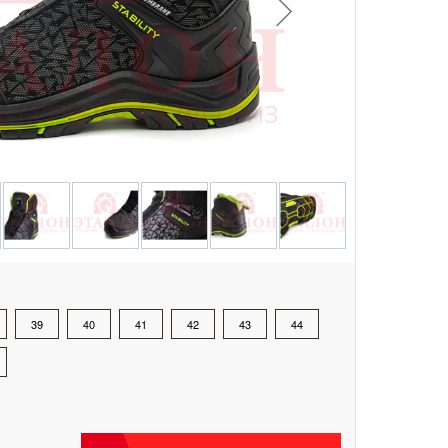
39
40
41
42
43
44