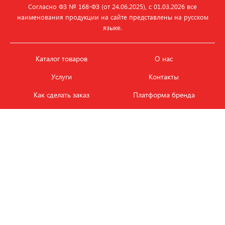
Согласно ФЗ № 168‑ФЗ (от 24.06.2025), с 01.03.2026 все
наименования продукции на сайте представлены на русском
языке.
Каталог товаров
О нас
Услуги
Контакты
Как сделать заказ
Платформа бренда
Карьера и вакансии
Оплата
Политика
Обмен и возврат товара
конфиденциальности
Фотобанк продукции
Новости
ЭТАЛОН
+7 (495) 080-88-88
ежедневно с
09.00
до
18.00