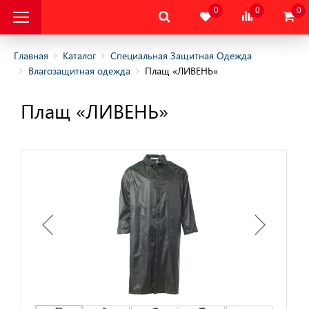
0
0
0
Главная
Каталог
Специальная Защитная Одежда
Влагозащитная одежда
Плащ «ЛИВЕНЬ»
альная Защитная
Плащ «ЛИВЕНЬ»
альная Защитная
да
няя
няя
одежда
дежда
цодежда