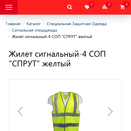
0
0
0
Главная
Каталог
Специальная Защитная Одежда
Сигнальная спецодежда
Жилет сигнальный-4 СОП "СПРУТ" желтый
альная Защитная
Жилет сигнальный-4 СОП
альная Защитная
"СПРУТ" желтый
да
няя
няя
одежда
дежда
цодежда