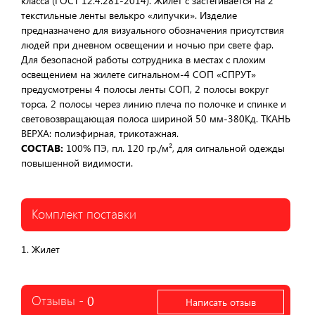
класса (ГОСТ 12.4.281-2014). Жилет с застегивается на 2
текстильные ленты велькро «липучки». Изделие
предназначено для визуального обозначения присутствия
людей при дневном освещении и ночью при свете фар.
Для безопасной работы сотрудника в местах с плохим
освещением на жилете сигнальном-4 СОП «СПРУТ»
предусмотрены 4 полосы ленты СОП, 2 полосы вокруг
торса, 2 полосы через линию плеча по полочке и спинке и
световозвращающая полоса шириной 50 мм-380Кд. ТКАНЬ
ВЕРХА: полиэфирная, трикотажная.
СОСТАВ:
100% ПЭ, пл. 120 гр./м², для сигнальной одежды
повышенной видимости.
Комплект поставки
1. Жилет
Отзывы -
0
Написать отзыв