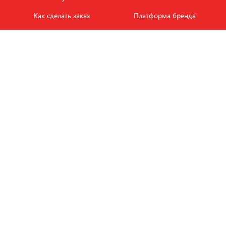
Как сделать заказ
Платформа бренда
Карьера и вакансии
Оплата
Политика
Обмен и возврат товара
конфиденциальности
Фотобанк продукции
Новости
ЭТАЛОН
+7 (495) 080-88-88
ежедневно с
09.00
до
18.00
Заказать звонок
Пишите на
info
@
e-tkani.com