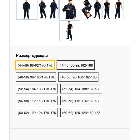
охранных структур
рыбалки, охоты, туризма
тва Индивидуальной
ты
Размер одежды
(44-46) 88-92/170-176
(44-46) 88-92/182-188
тва Защиты Рук
(48-50) 96-100/170-176
(48-50) 96-100/182-188
тва Защиты
(52-54) 104-108/170-176
(52-54) 104-108/182-188
(56-58) 112-116/170-176
(56-58) 112-116/182-188
тва защиты от
ия с высоты
(60-62) 120-124/170-176
(60-62) 120-124/182-188