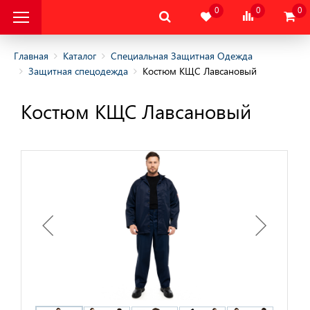
0
0
0
Главная
Каталог
Специальная Защитная Одежда
Защитная спецодежда
Костюм КЩС Лавсановый
альная Защитная
Костюм КЩС Лавсановый
альная Защитная
да
няя
няя
одежда
дежда
цодежда