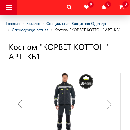
0
0
0
Главная
Каталог
Специальная Защитная Одежда
Спецодежда летняя
Костюм "КОРВЕТ КОТТОН" АРТ. КБ1
альная Защитная
Костюм "КОРВЕТ КОТТОН"
АРТ. КБ1
альная Защитная
да
няя
няя
одежда
дежда
цодежда