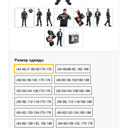
охранных структур
рыбалки, охоты, туризма
тва Индивидуальной
ты
Размер одежды
тва Защиты Рук
(44-46) Р. 88-92/170-176
(44-46)88-92, 182-188
(48-50) 96-100, 170-176
(48-50) 96-100/182-188
тва Защиты
(52-54)104-108,170-176
(52-54)104-108/182-188
тва защиты от
ия с высоты
(56-58) 112-116/170-176
(56-58) 112-116/182-188
(60-62) 120-124/170-176
(60-62)120-124,182-188
(64-66) 128-132, 182-188
(64-66)128-132, 170-176