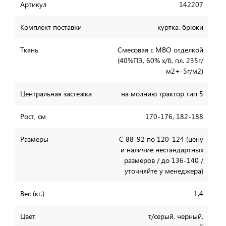
Артикул
142207
Комплект поставки
куртка, брюки
Ткань
Смесовая с МВО отделкой
(40%ПЭ, 60% х/б, пл. 235г/
м2+-5г/м2)
Центральная застежка
на молнию трактор тип 5
Рост, см
170-176, 182-188
Размеры
С 88-92 по 120-124 (цену
и наличие нестандартных
размеров / до 136-140 /
уточняйте у менеджера)
Вес (кг.)
1,4
Цвет
т/серый, черный,