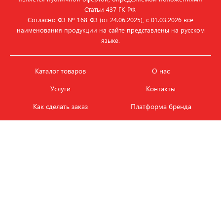
Статьи 437 ГК РФ.
Согласно ФЗ № 168‑ФЗ (от 24.06.2025), с 01.03.2026 все
наименования продукции на сайте представлены на русском
языке.
Каталог товаров
О нас
Услуги
Контакты
Как сделать заказ
Платформа бренда
Карьера и вакансии
Оплата
Политика
Обмен и возврат товара
конфиденциальности
Фотобанк продукции
Новости
ЭТАЛОН
+7 (495) 080-88-88
ежедневно с
09.00
до
18.00