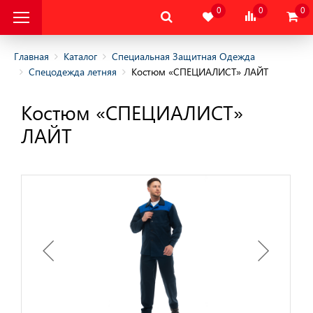
0
0
0
Главная
Каталог
Специальная Защитная Одежда
Спецодежда летняя
Костюм «СПЕЦИАЛИСТ» ЛАЙТ
альная Защитная
Костюм «СПЕЦИАЛИСТ»
ЛАЙТ
альная Защитная
да
няя
няя
одежда
дежда
цодежда