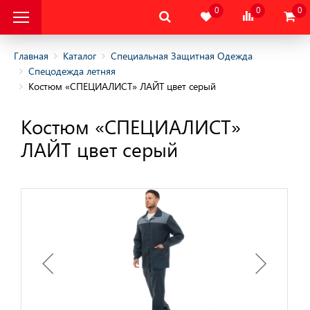
0
0
0
Главная
Каталог
Специальная Защитная Одежда
Спецодежда летняя
Костюм «СПЕЦИАЛИСТ» ЛАЙТ цвет серый
альная Защитная
Костюм «СПЕЦИАЛИСТ»
альная Защитная
ЛАЙТ цвет серый
да
няя
няя
одежда
дежда
цодежда