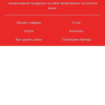
наименования продукции на сайте представлены на русском
языке.
Каталог товаров
О нас
Услуги
Контакты
Как сделать заказ
Платформа бренда
Карьера и вакансии
Оплата
Политика
Обмен и возврат товара
конфиденциальности
Фотобанк продукции
Новости
ЭТАЛОН
+7 (495) 080-88-88
ежедневно с
09.00
до
18.00