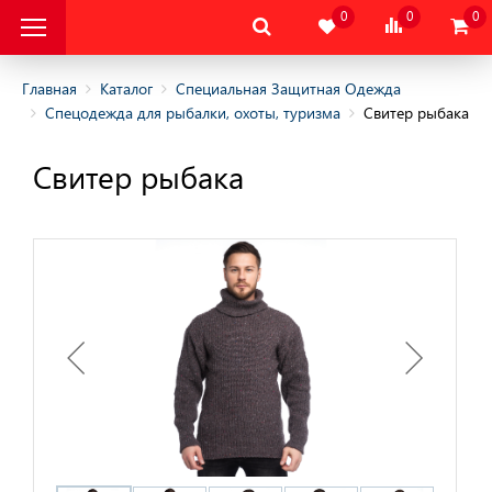
0
0
0
Главная
Каталог
Специальная Защитная Одежда
Спецодежда для рыбалки, охоты, туризма
Свитер рыбака
альная Защитная
Свитер рыбака
альная Защитная
да
няя
няя
одежда
дежда
цодежда