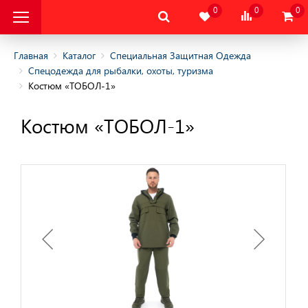
0
0
0
Главная
Каталог
Специальная Защитная Одежда
Спецодежда для рыбалки, охоты, туризма
Костюм «ТОБОЛ-1»
альная Защитная
Костюм «ТОБОЛ-1»
альная Защитная
да
няя
няя
одежда
дежда
цодежда