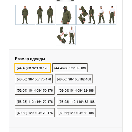
охранных структур
рыбалки, охоты, туризма
тва Индивидуальной
ты
Размер одежды
тва Защиты Рук
(44-46)88-92/170-176
(44-46)88-92/182-188
(48-50) 96-100/170-176
(48-50) 96-100/182-188
тва Защиты
(52-54) 104-108/170-176
(52-54)104-108/182-188
тва защиты от
(56-58) 112-116/170-176
(56-58) 112-116/182-188
ия с высоты
(60-62) 120-124/170-176
(60-62)120-124/182-188