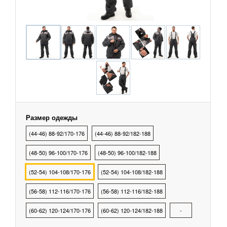
охранных структур
рыбалки, охоты, туризма
тва Индивидуальной
ты
тва Защиты Рук
Размер одежды
(44-46) 88-92/170-176
(44-46) 88-92/182-188
тва Защиты
(48-50) 96-100/170-176
(48-50) 96-100/182-188
тва защиты от
(52-54) 104-108/170-176
(52-54) 104-108/182-188
ия с высоты
(56-58) 112-116/170-176
(56-58) 112-116/182-188
(60-62) 120-124/170-176
(60-62) 120-124/182-188
-