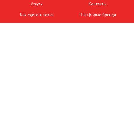
Услуги
Контакты
Как сделать заказ
Платформа бренда
Карьера и вакансии
Оплата
Политика
Обмен и возврат товара
конфиденциальности
Фотобанк продукции
Новости
ЭТАЛОН
+7 (495) 080-88-88
ежедневно с
09.00
до
18.00
Заказать звонок
Пишите на
info
@
e-tkani.com