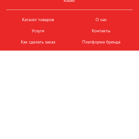
языке.
Каталог товаров
О нас
Услуги
Контакты
Как сделать заказ
Платформа бренда
Карьера и вакансии
Оплата
Политика
Обмен и возврат товара
конфиденциальности
Фотобанк продукции
Новости
ЭТАЛОН
+7 (495) 080-88-88
ежедневно с
09.00
до
18.00