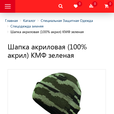
0
0
0
Главная
Каталог
Специальная Защитная Одежда
Спецодежда зимняя
Шапка акриловая (100% акрил) КМФ зеленая
альная Защитная
Шапка акриловая (100%
альная Защитная
акрил) КМФ зеленая
да
няя
няя
одежда
дежда
цодежда