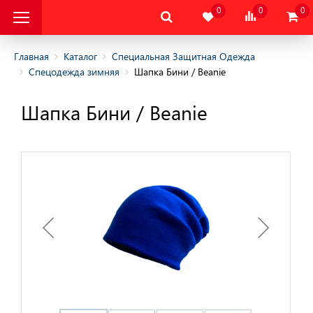
0
0
0
Главная
Каталог
Специальная Защитная Одежда
Спецодежда зимняя
Шапка Бини / Beanie
альная Защитная
Шапка Бини / Beanie
альная Защитная
да
няя
няя
одежда
дежда
цодежда