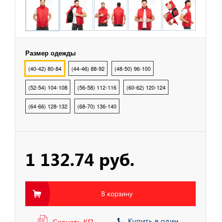
охранных структур
рыбалки, охоты, туризма
Размер одежды
(40-42) 80-84
(44-46) 88-92
(48-50) 96-100
тва Индивидуальной
ты
(52-54) 104-108
(56-58) 112-116
(60-62) 120-124
(64-66) 128-132
(68-70) 136-140
тва Защиты Рук
тва Защиты
1 132.74 руб.
тва защиты от
ия с высоты
В корзину
Купить в один
Скачать КП