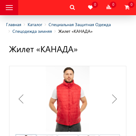
0
0
0
Главная
Каталог
Специальная Защитная Одежда
Спецодежда зимняя
Жилет «КАНАДА»
альная Защитная
Жилет «КАНАДА»
альная Защитная
да
няя
няя
одежда
дежда
цодежда