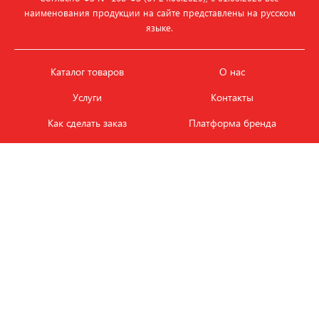
наименования продукции на сайте представлены на русском
языке.
Каталог товаров
О нас
Услуги
Контакты
Как сделать заказ
Платформа бренда
Карьера и вакансии
Оплата
Политика
Обмен и возврат товара
конфиденциальности
Фотобанк продукции
Новости
ЭТАЛОН
+7 (495) 080-88-88
ежедневно с
09.00
до
18.00