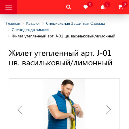
0
0
0
Главная
Каталог
Специальная Защитная Одежда
Спецодежда зимняя
Жилет утепленный арт. J-01 цв. васильковый/лимонный
альная Защитная
Жилет утепленный арт. J-01
альная Защитная
цв. васильковый/лимонный
да
няя
няя
одежда
дежда
цодежда