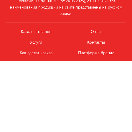
Согласно ФЗ № 168‑ФЗ (от 24.06.2025), с 01.03.2026 все
наименования продукции на сайте представлены на русском
языке.
Каталог товаров
О нас
Услуги
Контакты
Как сделать заказ
Платформа бренда
Карьера и вакансии
Оплата
Политика
Обмен и возврат товара
конфиденциальности
Фотобанк продукции
Новости
ЭТАЛОН
+7 (495) 080-88-88
ежедневно с
09.00
до
18.00