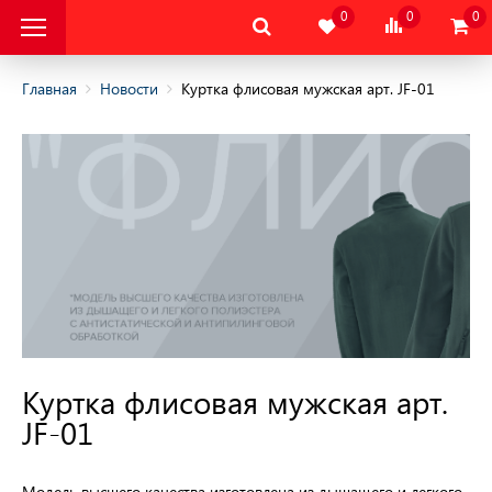
0
0
0
Главная
Новости
Куртка флисовая мужская арт. JF-01
альная Защитная
альная Защитная
да
тва Индивидуальной
ты
тва Защиты Рук
Куртка флисовая мужская арт.
JF-01
тва Защиты
тва защиты от
Модель высшего качества изготовлена из дышащего и легкого