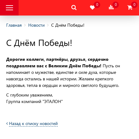
0
0
0
Главная
Новости
С Днём Победы!
С Днём Победы!
альная Защитная
Дорогие коллеги, партнёры, друзья, сердечно
альная Защитная
да
поздравляем вас с Великим Днём Победы!
Пусть он
напоминает о мужестве, единстве и силе духа, которые
навсегда остались в нашей истории. Желаем крепкого
тва Индивидуальной
ты
здоровья, тепла в сердцах и мирного светлого будущего.
С глубоким уважением,
тва Защиты Рук
Группа компаний "ЭТАЛОН"
тва Защиты
Назад к списку новостей
тва защиты от