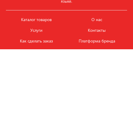
языке.
Каталог товаров
О нас
Услуги
Контакты
Как сделать заказ
Платформа бренда
Карьера и вакансии
Оплата
Политика
Обмен и возврат товара
конфиденциальности
Фотобанк продукции
Новости
ЭТАЛОН
+7 (495) 080-88-88
ежедневно с
09.00
до
18.00