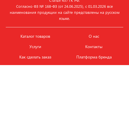
Статьи 437 ГК РФ.
Согласно ФЗ № 168‑ФЗ (от 24.06.2025), с 01.03.2026 все
наименования продукции на сайте представлены на русском
языке.
Каталог товаров
О нас
Услуги
Контакты
Как сделать заказ
Платформа бренда
Карьера и вакансии
Оплата
Политика
Обмен и возврат товара
конфиденциальности
Фотобанк продукции
Новости
ЭТАЛОН
+7 (495) 080-88-88
ежедневно с
09.00
до
18.00