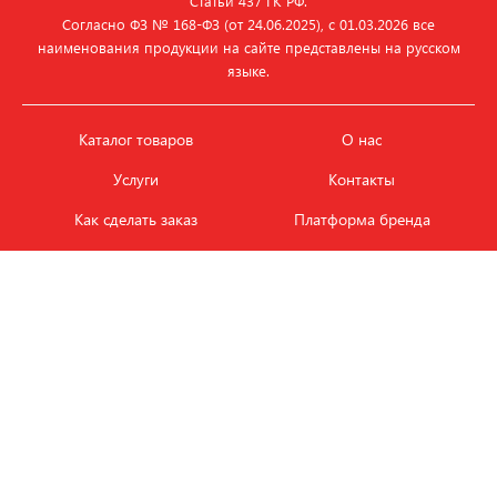
Статьи 437 ГК РФ.
Согласно ФЗ № 168‑ФЗ (от 24.06.2025), с 01.03.2026 все
наименования продукции на сайте представлены на русском
языке.
Каталог товаров
О нас
Услуги
Контакты
Как сделать заказ
Платформа бренда
Карьера и вакансии
Оплата
Политика
Обмен и возврат товара
конфиденциальности
Фотобанк продукции
Новости
ЭТАЛОН
+7 (495) 080-88-88
ежедневно с
09.00
до
18.00