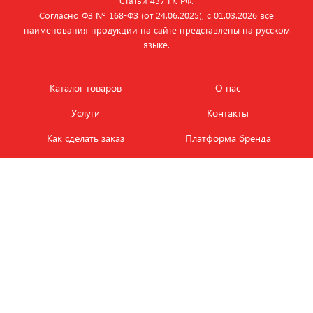
Статьи 437 ГК РФ.
Согласно ФЗ № 168‑ФЗ (от 24.06.2025), с 01.03.2026 все
наименования продукции на сайте представлены на русском
языке.
Каталог товаров
О нас
Услуги
Контакты
Как сделать заказ
Платформа бренда
Карьера и вакансии
Оплата
Политика
Обмен и возврат товара
конфиденциальности
Фотобанк продукции
Новости
ЭТАЛОН
+7 (495) 080-88-88
ежедневно с
09.00
до
18.00