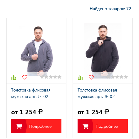
охранных структур
Найдено товаров: 72
рыбалки, охоты, туризма
тва Индивидуальной
ты
тва Защиты Рук
тва Защиты
Толстовка флисовая
Толстовка флисовая
мужская арт. JF-02
мужская арт. JF-02
серый
черный
тва защиты от
от 1 254
от 1 254
ия с высоты
Подробнее
Подробнее