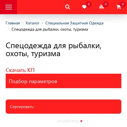
0
0
0
Главная
Каталог
Специальная Защитная Одежда
Спецодежда для рыбалки, охоты, туризма
альная Защитная
Спецодежда для рыбалки,
охоты, туризма
альная Защитная
да
Скачать КП
няя
Подбор параметров
няя
одежда
Сортировать:
дежда
цодежда
по алфавиту
по цене
по рейтингу
по серии