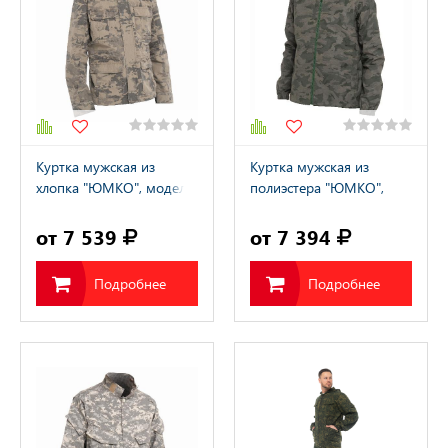
Куртка мужская из
Куртка мужская из
хлопка "ЮМКО", модель
полиэстера "ЮМКО",
A2200397M / "YUMCO"
модель A2200399M /
"YUMCO"
от 7 539
от 7 394
Подробнее
Подробнее