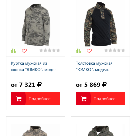
Куртка мужская из
Толстовка мужская
хлопка "ЮМКО", модель
"ЮМКО", модель
A2200414M / "YUMCO"
А2122130М / "YUMCO"
от 7 321
от 5 869
Подробнее
Подробнее