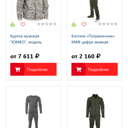
Куртка мужская
Костюм «Пограничник»
"ЮМКО", модель
КМФ цифра зеленая
A2200401M / "YUMCO"
от 7 611
от 2 160
Подробнее
Подробнее