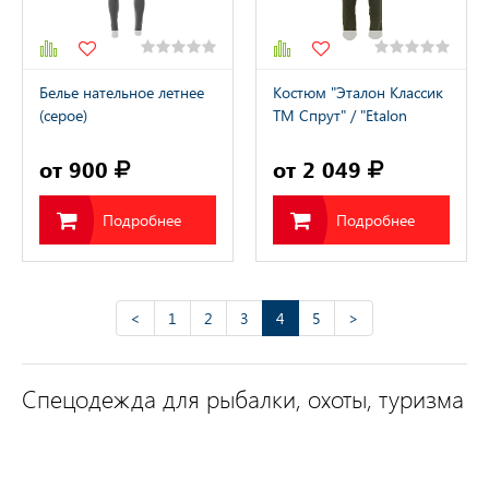
Белье нательное летнее
Костюм "Эталон Классик
(серое)
ТМ Спрут" / "Etalon
Classic TM Sprut"
от 900
от 2 049
Подробнее
Подробнее
<
1
2
3
4
5
>
Спецодежда для рыбалки, охоты, туризма