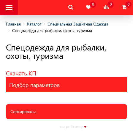
0
0
0
Главная
Каталог
Специальная Защитная Одежда
Спецодежда для рыбалки, охоты, туризма
альная Защитная
Спецодежда для рыбалки,
охоты, туризма
альная Защитная
да
Скачать КП
няя
Подбор параметров
няя
одежда
Сортировать:
дежда
цодежда
по алфавиту
по цене
по рейтингу
по серии